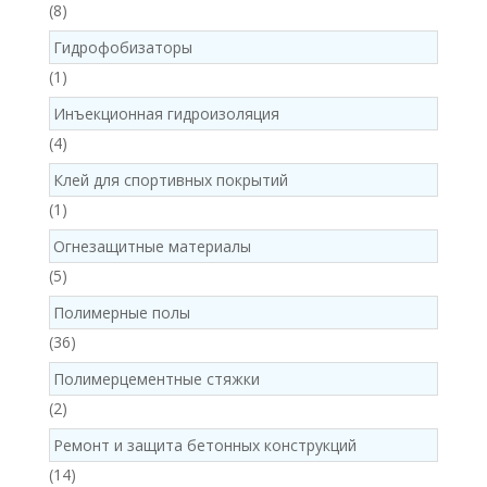
8
8
products
Гидрофобизаторы
1
1
product
Инъекционная гидроизоляция
4
4
products
Клей для спортивных покрытий
1
1
product
Огнезащитные материалы
5
5
products
Полимерные полы
36
36
products
Полимерцементные стяжки
2
2
products
Ремонт и защита бетонных конструкций
14
14