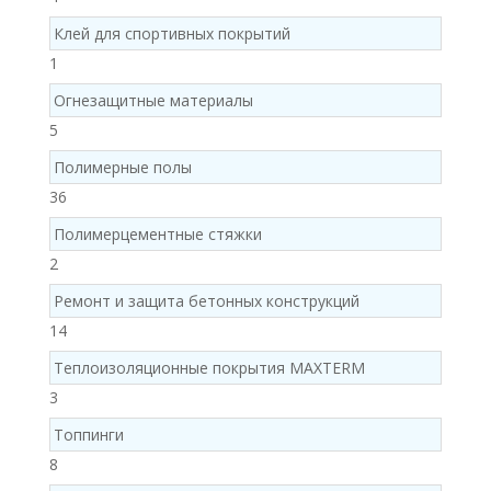
products
Клей для спортивных покрытий
1
1
product
Огнезащитные материалы
5
5
products
Полимерные полы
36
36
products
Полимерцементные стяжки
2
2
products
Ремонт и защита бетонных конструкций
14
14
products
Теплоизоляционные покрытия MAXTERM
3
3
products
Топпинги
8
8
products