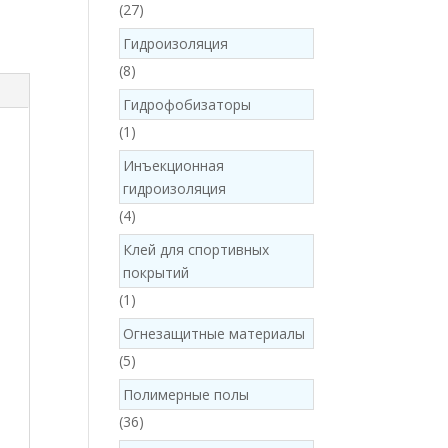
27
27
products
Гидроизоляция
8
8
products
Гидрофобизаторы
1
1
product
Инъекционная
гидроизоляция
4
4
products
Клей для спортивных
покрытий
1
1
product
Огнезащитные материалы
5
5
products
Полимерные полы
36
36
products