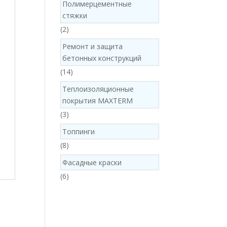
Полимерцементные
стяжки
2
2
products
Ремонт и защита
бетонных конструкций
14
14
products
Теплоизоляционные
покрытия MAXTERM
3
3
products
Топпинги
8
8
products
Фасадные краски
6
6
products