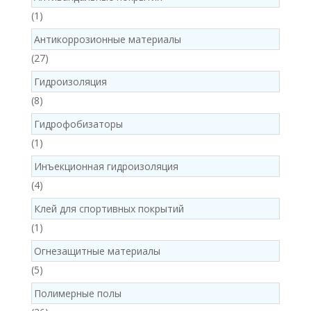
1
1
product
Антикоррозионные материалы
27
27
products
Гидроизоляция
8
8
products
Гидрофобизаторы
1
1
product
Инъекционная гидроизоляция
4
4
products
Клей для спортивных покрытий
1
1
product
Огнезащитные материалы
5
5
products
Полимерные полы