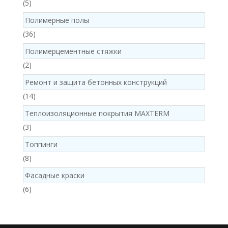
5
5
products
Полимерные полы
36
36
products
Полимерцементные стяжки
2
2
products
Ремонт и защита бетонных конструкций
14
14
products
Теплоизоляционные покрытия MAXTERM
3
3
products
Топпинги
8
8
products
Фасадные краски
6
6
products