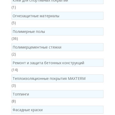
Клей для спортивных покрытий
1
1
product
Огнезащитные материалы
5
5
products
Полимерные полы
36
36
products
Полимерцементные стяжки
2
2
products
Ремонт и защита бетонных конструкций
14
14
products
Теплоизоляционные покрытия MAXTERM
3
3
products
Топпинги
8
8
products
Фасадные краски