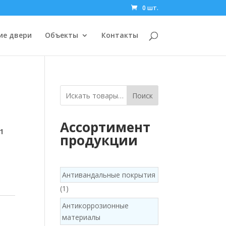
0 шт.
ие двери
Объекты
Контакты
Поиск
Ассортимент
1
продукции
Антивандальные покрытия
1
1
product
Антикоррозионные
материалы