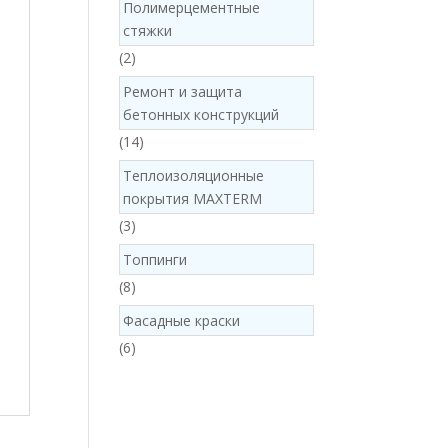
Полимерцементные
стяжки
2
2
products
Ремонт и защита
бетонных конструкций
14
14
products
Теплоизоляционные
покрытия MAXTERM
3
3
products
Топпинги
8
8
products
Фасадные краски
6
6
products