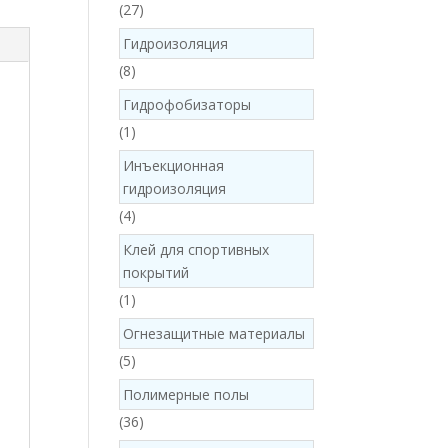
27
27
products
Гидроизоляция
8
8
products
Гидрофобизаторы
1
1
product
Инъекционная
гидроизоляция
4
4
products
Клей для спортивных
покрытий
1
1
product
Огнезащитные материалы
5
5
products
Полимерные полы
36
36
products