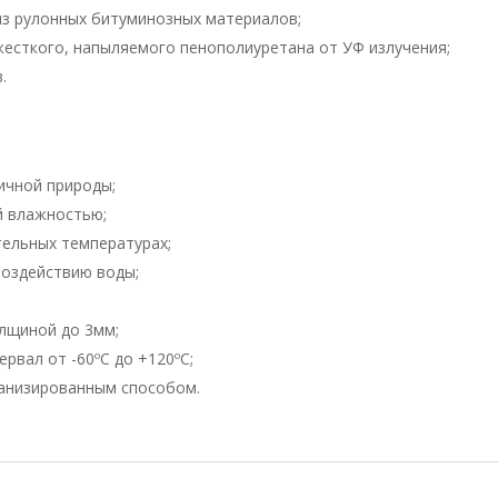
из рулонных битуминозных материалов;
есткого, напыляемого пенополиуретана от УФ излучения;
.
ичной природы;
й влажностью;
ельных температурах;
воздействию воды;
лщиной до 3мм;
рвал от -60ºC до +120ºC;
ханизированным способом.